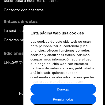
Suscríbase a nuestros boletines
Contacte con nosotros
Enlaces directos
La sostenibilidad en el Foro
Esta página web usa cookies
Carreras profesionales
Las cookies de este sitio web se usan
para personalizar el contenido y los
anuncios, ofrecer funciones de redes
Ediciones en otros idiomas
sociales y analizar el tráfico. Además,
compartimos información sobre el uso
EN
ES
中文
日本語
▪
▪
▪
que haga del sitio web con nuestros
partners de redes sociales, publicidad y
análisis web, quienes pueden
combinarla con otra información que les
haya proporcionado o que hayan
recopilado a partir del uso que haya
Denegar
hecho de sus servicios.
Política de privacidad y normas de uso
Permitir todas
Sitemap