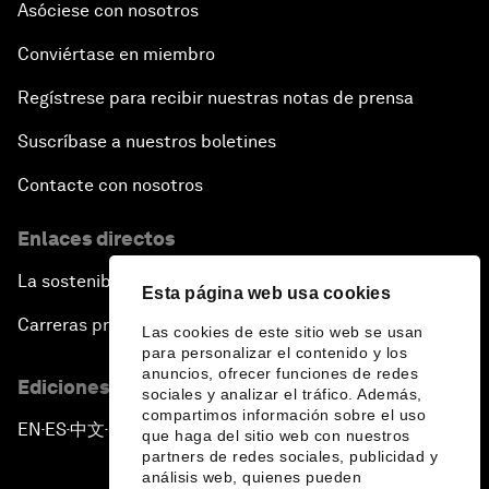
Asóciese con nosotros
Conviértase en miembro
Regístrese para recibir nuestras notas de prensa
Suscríbase a nuestros boletines
Contacte con nosotros
Enlaces directos
La sostenibilidad en el Foro
Esta página web usa cookies
Carreras profesionales
Las cookies de este sitio web se usan
para personalizar el contenido y los
anuncios, ofrecer funciones de redes
Ediciones en otros idiomas
sociales y analizar el tráfico. Además,
compartimos información sobre el uso
EN
ES
中文
日本語
▪
▪
▪
que haga del sitio web con nuestros
partners de redes sociales, publicidad y
análisis web, quienes pueden