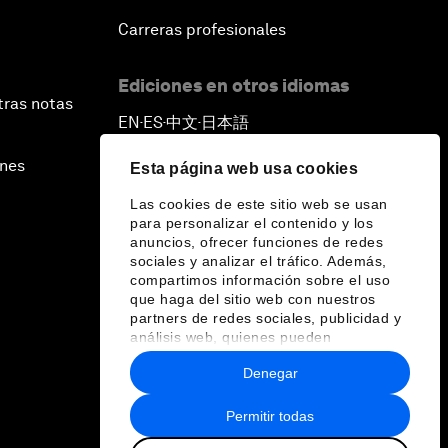
Carreras profesionales
Ediciones en otros idiomas
tras notas
EN
ES
中文
日本語
▪
▪
▪
ines
Esta página web usa cookies
Las cookies de este sitio web se usan
para personalizar el contenido y los
anuncios, ofrecer funciones de redes
sociales y analizar el tráfico. Además,
compartimos información sobre el uso
que haga del sitio web con nuestros
partners de redes sociales, publicidad y
análisis web, quienes pueden
combinarla con otra información que les
Denegar
haya proporcionado o que hayan
recopilado a partir del uso que haya
hecho de sus servicios.
Permitir todas