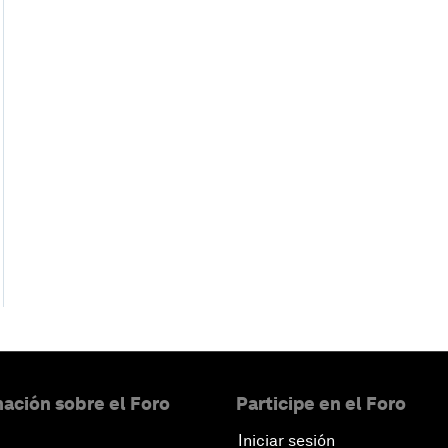
ación sobre el Foro
Participe en el Foro
Iniciar sesión