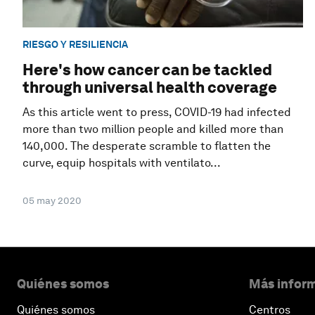
RIESGO Y RESILIENCIA
Here's how cancer can be tackled
through universal health coverage
As this article went to press, COVID-19 had infected
more than two million people and killed more than
140,000. The desperate scramble to flatten the
curve, equip hospitals with ventilato...
05 may 2020
Quiénes somos
Más inform
Quiénes somos
Centros