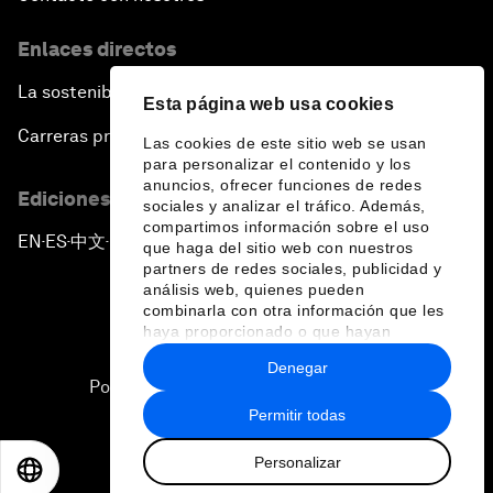
Enlaces directos
La sostenibilidad en el Foro
Esta página web usa cookies
Carreras profesionales
Las cookies de este sitio web se usan
para personalizar el contenido y los
anuncios, ofrecer funciones de redes
Ediciones en otros idiomas
sociales y analizar el tráfico. Además,
compartimos información sobre el uso
EN
ES
中文
日本語
▪
▪
▪
que haga del sitio web con nuestros
partners de redes sociales, publicidad y
análisis web, quienes pueden
combinarla con otra información que les
haya proporcionado o que hayan
recopilado a partir del uso que haya
Denegar
hecho de sus servicios.
Política de privacidad y normas de uso
Permitir todas
Sitemap
Personalizar
©
2026
Foro Económico Mundial
EN
ES
中文
日本語