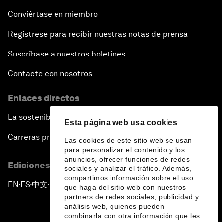
Conviértase en miembro
Regístrese para recibir nuestras notas de prensa
Suscríbase a nuestros boletines
Contacte con nosotros
Enlaces directos
La sostenibilidad en el Foro
Esta página web usa cookies
Carreras profesionales
Las cookies de este sitio web se usan
para personalizar el contenido y los
anuncios, ofrecer funciones de redes
Ediciones en otros idiomas
sociales y analizar el tráfico. Además,
compartimos información sobre el uso
EN
ES
中文
日本語
▪
▪
▪
que haga del sitio web con nuestros
partners de redes sociales, publicidad y
análisis web, quienes pueden
combinarla con otra información que les