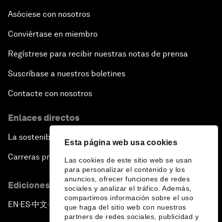
Asóciese con nosotros
Conviértase en miembro
Regístrese para recibir nuestras notas de prensa
Suscríbase a nuestros boletines
Contacte con nosotros
Enlaces directos
La sostenibilidad en el Foro
Esta página web usa cookies
Carreras profesionales
Las cookies de este sitio web se usan
para personalizar el contenido y los
anuncios, ofrecer funciones de redes
Ediciones en otros idiomas
sociales y analizar el tráfico. Además,
compartimos información sobre el uso
EN
ES
中文
日本語
▪
▪
▪
que haga del sitio web con nuestros
partners de redes sociales, publicidad y