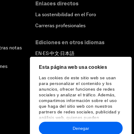
Enlaces directos
La sostenibilidad en el Foro
Carreras profesionales
Ediciones en otros idiomas
tras notas
EN
ES
中文
日本語
▪
▪
▪
ines
Esta página web usa cookies
Las cookies de este sitio web se usan
para personalizar el contenido y los
anuncios, ofrecer funciones de redes
sociales y analizar el tráfico. Además,
compartimos información sobre el uso
que haga del sitio web con nuestros
partners de redes sociales, publicidad y
análisis web, quienes pueden
combinarla con otra información que les
Denegar
haya proporcionado o que hayan