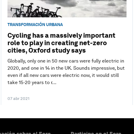
TRANSFORMACIÓN URBANA
Cycling has a massively important
role to play in creating net-zero
cities, Oxford study says
Globally, only one in 50 new cars were fully electric in
2020, and one in 14 in the UK. Sounds impressive, but
even if all new cars were electric now, it would still
take 15-20 years to r...
07 abr 2021
ación sobre el Foro
Participe en el Foro