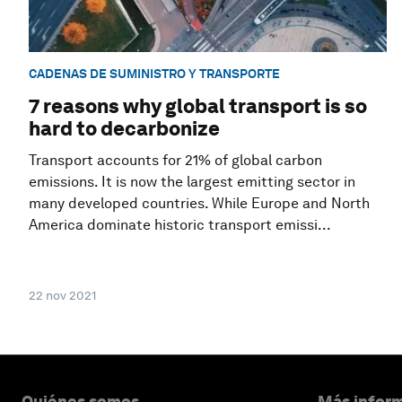
CADENAS DE SUMINISTRO Y TRANSPORTE
7 reasons why global transport is so
hard to decarbonize
Transport accounts for 21% of global carbon
emissions. It is now the largest emitting sector in
many developed countries. While Europe and North
America dominate historic transport emissi...
22 nov 2021
Quiénes somos
Más inform