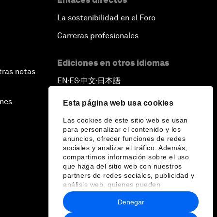
La sostenibilidad en el Foro
Carreras profesionales
Ediciones en otros idiomas
tras notas
EN
ES
中文
日本語
▪
▪
▪
ines
Esta página web usa cookies
Las cookies de este sitio web se usan
para personalizar el contenido y los
anuncios, ofrecer funciones de redes
sociales y analizar el tráfico. Además,
compartimos información sobre el uso
que haga del sitio web con nuestros
partners de redes sociales, publicidad y
análisis web, quienes pueden
combinarla con otra información que les
Denegar
haya proporcionado o que hayan
recopilado a partir del uso que haya