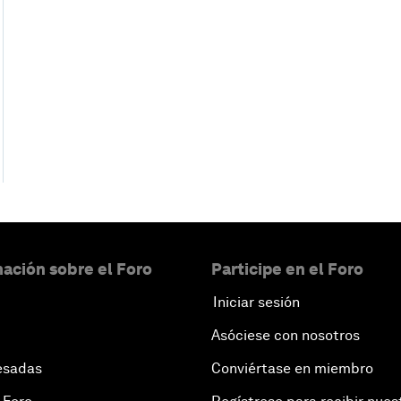
ación sobre el Foro
Participe en el Foro
Iniciar sesión
Asóciese con nosotros
esadas
Conviértase en miembro