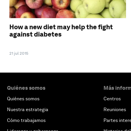
How a new diet may help the fight
against diabetes
21 jul 2015
Quiénes somos
Más inform
Quiénes somos
Centros
Nuestra estrategia
Reuniones
Cómo trabajamos
Partes inter