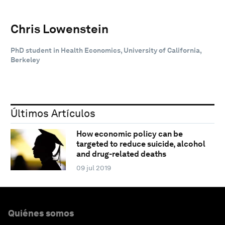
Chris Lowenstein
PhD student in Health Economics, University of California,
Berkeley
Últimos Artículos
How economic policy can be
targeted to reduce suicide, alcohol
and drug-related deaths
09 jul 2019
Quiénes somos