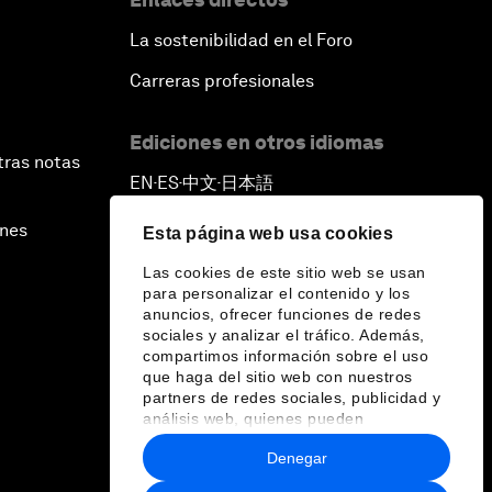
La sostenibilidad en el Foro
Carreras profesionales
Ediciones en otros idiomas
tras notas
EN
ES
中文
日本語
▪
▪
▪
ines
Esta página web usa cookies
Las cookies de este sitio web se usan
para personalizar el contenido y los
anuncios, ofrecer funciones de redes
sociales y analizar el tráfico. Además,
compartimos información sobre el uso
que haga del sitio web con nuestros
partners de redes sociales, publicidad y
análisis web, quienes pueden
combinarla con otra información que les
Denegar
haya proporcionado o que hayan
recopilado a partir del uso que haya