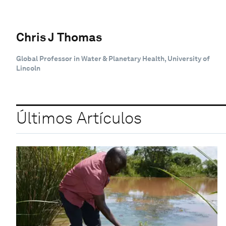
Chris J Thomas
Global Professor in Water & Planetary Health, University of
Lincoln
Últimos Artículos