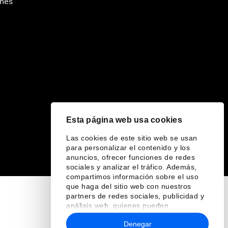
ines
Esta página web usa cookies
Las cookies de este sitio web se usan
para personalizar el contenido y los
anuncios, ofrecer funciones de redes
sociales y analizar el tráfico. Además,
compartimos información sobre el uso
que haga del sitio web con nuestros
partners de redes sociales, publicidad y
análisis web, quienes pueden
combinarla con otra información que les
Denegar
haya proporcionado o que hayan