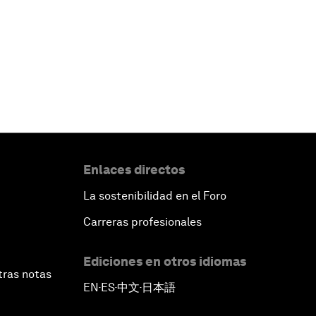
Enlaces directos
La sostenibilidad en el Foro
Carreras profesionales
Ediciones en otros idiomas
tras notas
EN
ES
中文
日本語
▪
▪
▪