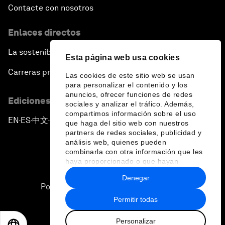
Contacte con nosotros
Enlaces directos
La sostenibilidad en el Foro
Esta página web usa cookies
Carreras profesionales
Las cookies de este sitio web se usan
para personalizar el contenido y los
anuncios, ofrecer funciones de redes
Ediciones en otros idiomas
sociales y analizar el tráfico. Además,
compartimos información sobre el uso
EN
ES
中文
日本語
▪
▪
▪
que haga del sitio web con nuestros
partners de redes sociales, publicidad y
análisis web, quienes pueden
combinarla con otra información que les
haya proporcionado o que hayan
recopilado a partir del uso que haya
Denegar
hecho de sus servicios.
Política de privacidad y normas de uso
Permitir todas
Sitemap
Personalizar
©
2026
Foro Económico Mundial
EN
ES
中文
日本語