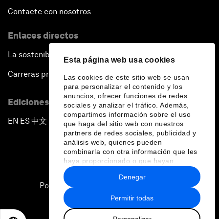
Contacte con nosotros
Enlaces directos
La sostenibilidad en el Foro
Esta página web usa cookies
Carreras profesionales
Las cookies de este sitio web se usan
para personalizar el contenido y los
anuncios, ofrecer funciones de redes
Ediciones en otros idiomas
sociales y analizar el tráfico. Además,
compartimos información sobre el uso
EN
ES
中文
日本語
▪
▪
▪
que haga del sitio web con nuestros
partners de redes sociales, publicidad y
análisis web, quienes pueden
combinarla con otra información que les
haya proporcionado o que hayan
recopilado a partir del uso que haya
Denegar
hecho de sus servicios.
Política de privacidad y normas de uso
Permitir todas
Sitemap
Personalizar