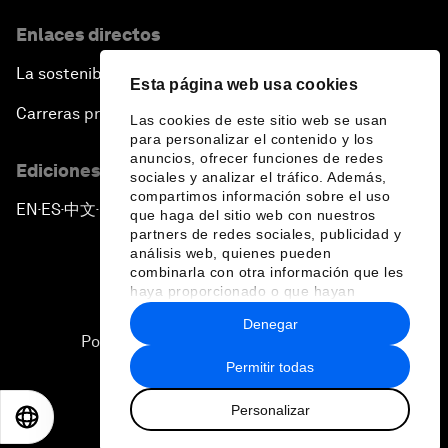
Enlaces directos
La sostenibilidad en el Foro
Esta página web usa cookies
Carreras profesionales
Las cookies de este sitio web se usan
para personalizar el contenido y los
anuncios, ofrecer funciones de redes
Ediciones en otros idiomas
sociales y analizar el tráfico. Además,
compartimos información sobre el uso
EN
ES
中文
日本語
▪
▪
▪
que haga del sitio web con nuestros
partners de redes sociales, publicidad y
análisis web, quienes pueden
combinarla con otra información que les
haya proporcionado o que hayan
recopilado a partir del uso que haya
Denegar
hecho de sus servicios.
Política de privacidad y normas de uso
Permitir todas
Sitemap
Personalizar
©
2026
Foro Económico Mundial
EN
ES
中文
日本語