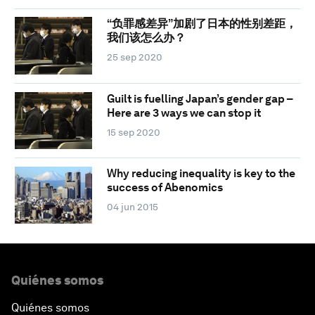
“负罪感差异”加剧了日本的性别差距，
我们该怎么办？
25 sep 2020
Guilt is fuelling Japan’s gender gap –
Here are 3 ways we can stop it
15 sep 2020
Why reducing inequality is key to the
success of Abenomics
04 jun 2015
Quiénes somos
Quiénes somos