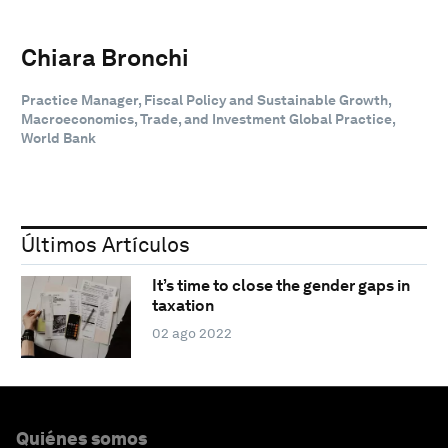
Chiara Bronchi
Practice Manager, Fiscal Policy and Sustainable Growth,
Macroeconomics, Trade, and Investment Global Practice,
World Bank
Últimos Artículos
It’s time to close the gender gaps in
taxation
02 ago 2022
Quiénes somos