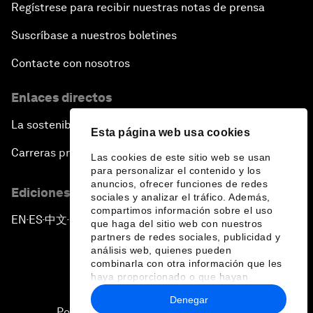
Regístrese para recibir nuestras notas de prensa
Suscríbase a nuestros boletines
Contacte con nosotros
Enlaces directos
La sostenibilidad en el Foro
Esta página web usa cookies
Carreras profesionales
Las cookies de este sitio web se usan
para personalizar el contenido y los
anuncios, ofrecer funciones de redes
Ediciones en otros idiomas
sociales y analizar el tráfico. Además,
compartimos información sobre el uso
EN
ES
中文
日本語
▪
▪
▪
que haga del sitio web con nuestros
partners de redes sociales, publicidad y
análisis web, quienes pueden
combinarla con otra información que les
haya proporcionado o que hayan
recopilado a partir del uso que haya
Denegar
hecho de sus servicios.
Política de privacidad y normas de uso