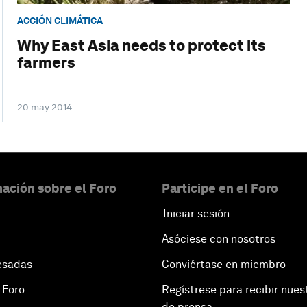
ACCIÓN CLIMÁTICA
Why East Asia needs to protect its
farmers
20 may 2014
ación sobre el Foro
Participe en el Foro
Iniciar sesión
Asóciese con nosotros
esadas
Conviértase en miembro
 Foro
Regístrese para recibir nues
de prensa