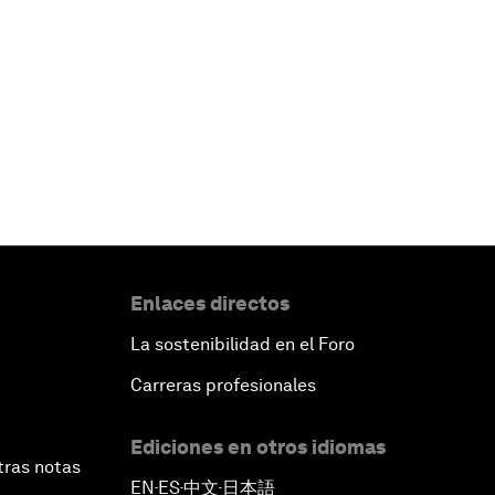
Enlaces directos
La sostenibilidad en el Foro
Carreras profesionales
Ediciones en otros idiomas
tras notas
EN
ES
中文
日本語
▪
▪
▪