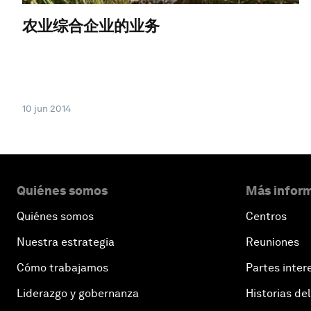
农业综合企业的业务
10 jun 2014
Quiénes somos
Más inform
Quiénes somos
Centros
Nuestra estrategia
Reuniones
Cómo trabajamos
Partes inter
Liderazgo y gobernanza
Historias del