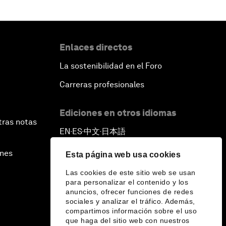
Enlaces directos
La sostenibilidad en el Foro
Carreras profesionales
Ediciones en otros idiomas
tras notas
EN
ES
中文
日本語
▪
▪
▪
ines
Esta página web usa cookies
Las cookies de este sitio web se usan
para personalizar el contenido y los
anuncios, ofrecer funciones de redes
sociales y analizar el tráfico. Además,
compartimos información sobre el uso
que haga del sitio web con nuestros