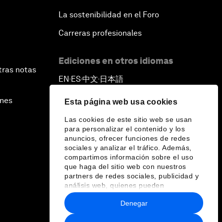
La sostenibilidad en el Foro
Carreras profesionales
Ediciones en otros idiomas
tras notas
EN
ES
中文
日本語
▪
▪
▪
ines
Esta página web usa cookies
Las cookies de este sitio web se usan
para personalizar el contenido y los
anuncios, ofrecer funciones de redes
sociales y analizar el tráfico. Además,
compartimos información sobre el uso
que haga del sitio web con nuestros
partners de redes sociales, publicidad y
análisis web, quienes pueden
combinarla con otra información que les
Denegar
haya proporcionado o que hayan
recopilado a partir del uso que haya