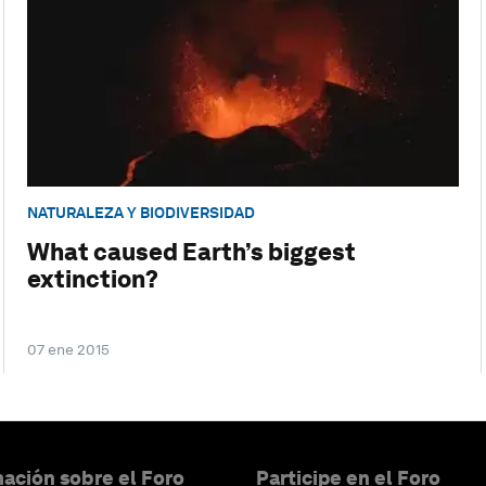
NATURALEZA Y BIODIVERSIDAD
What caused Earth’s biggest
extinction?
07 ene 2015
ación sobre el Foro
Participe en el Foro