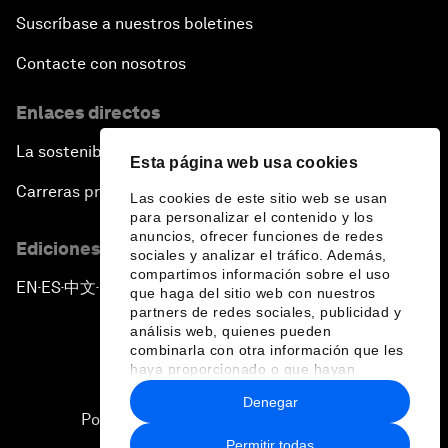
Suscríbase a nuestros boletines
Contacte con nosotros
Enlaces directos
La sostenibilidad en el Foro
Esta página web usa cookies
Carreras profesionales
Las cookies de este sitio web se usan
para personalizar el contenido y los
anuncios, ofrecer funciones de redes
Ediciones en otros idiomas
sociales y analizar el tráfico. Además,
compartimos información sobre el uso
EN
ES
中文
日本語
▪
▪
▪
que haga del sitio web con nuestros
partners de redes sociales, publicidad y
análisis web, quienes pueden
combinarla con otra información que les
haya proporcionado o que hayan
recopilado a partir del uso que haya
Denegar
hecho de sus servicios.
Política de privacidad y normas de uso
Permitir todas