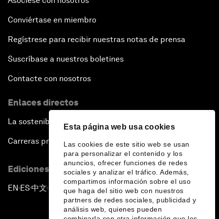
Asóciese con nosotros
Conviértase en miembro
Regístrese para recibir nuestras notas de prensa
Suscríbase a nuestros boletines
Contacte con nosotros
Enlaces directos
La sostenibilidad en el Foro
Esta página web usa cookies
Carreras profesionales
Las cookies de este sitio web se usan
para personalizar el contenido y los
anuncios, ofrecer funciones de redes
Ediciones en otros idiomas
sociales y analizar el tráfico. Además,
compartimos información sobre el uso
EN
ES
中文
日本語
▪
▪
▪
que haga del sitio web con nuestros
partners de redes sociales, publicidad y
análisis web, quienes pueden
combinarla con otra información que les