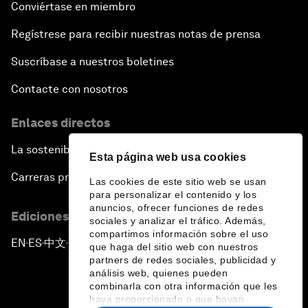
Conviértase en miembro
Regístrese para recibir nuestras notas de prensa
Suscríbase a nuestros boletines
Contacte con nosotros
Enlaces directos
La sostenibilidad en el Foro
Esta página web usa cookies
Carreras profesionales
Las cookies de este sitio web se usan
para personalizar el contenido y los
anuncios, ofrecer funciones de redes
Ediciones en otros idiomas
sociales y analizar el tráfico. Además,
compartimos información sobre el uso
EN
ES
中文
日本語
▪
▪
▪
que haga del sitio web con nuestros
partners de redes sociales, publicidad y
análisis web, quienes pueden
combinarla con otra información que les
haya proporcionado o que hayan