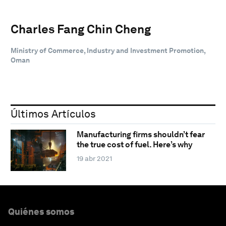
Charles Fang Chin Cheng
Ministry of Commerce, Industry and Investment Promotion,
Oman
Últimos Artículos
Manufacturing firms shouldn’t fear
the true cost of fuel. Here’s why
19 abr 2021
Quiénes somos