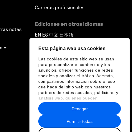
Carreras profesionales
Ediciones en otros idiomas
tras notas
EN
ES
中文
日本語
▪
▪
▪
ines
Esta página web usa cookies
Las cookies de este sitio web se usan
para personalizar el contenido y los
anuncios, ofrecer funciones de redes
sociales y analizar el tráfico. Además,
compartimos información sobre el uso
que haga del sitio web con nuestros
partners de redes sociales, publicidad y
análisis web, quienes pueden
combinarla con otra información que les
Denegar
haya proporcionado o que hayan
recopilado a partir del uso que haya
hecho de sus servicios.
Permitir todas