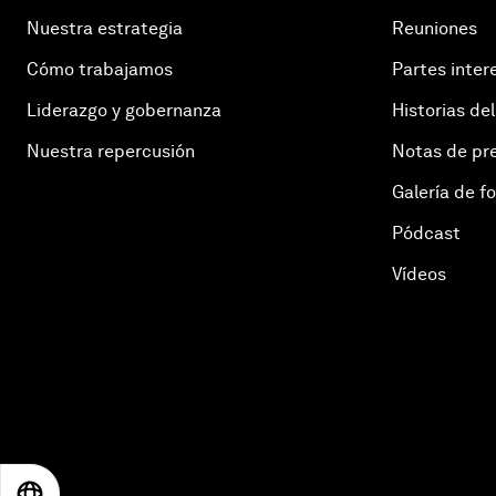
Nuestra estrategia
Reuniones
Cómo trabajamos
Partes inter
Liderazgo y gobernanza
Historias del
Nuestra repercusión
Notas de pr
Galería de f
Pódcast
Vídeos
EN
ES
中文
日本語