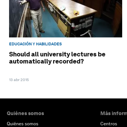
EDUCACIÓN Y HABILIDADES
Should all university lectures be
automatically recorded?
13 abr 2015
Quiénes somos
Más inform
Quiénes somos
Centros