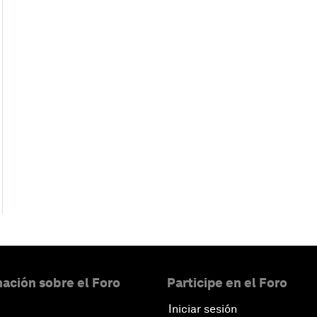
ación sobre el Foro
Participe en el Foro
Iniciar sesión