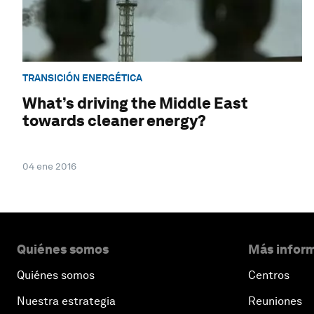
TRANSICIÓN ENERGÉTICA
What’s driving the Middle East
towards cleaner energy?
04 ene 2016
Quiénes somos
Más inform
Quiénes somos
Centros
Nuestra estrategia
Reuniones