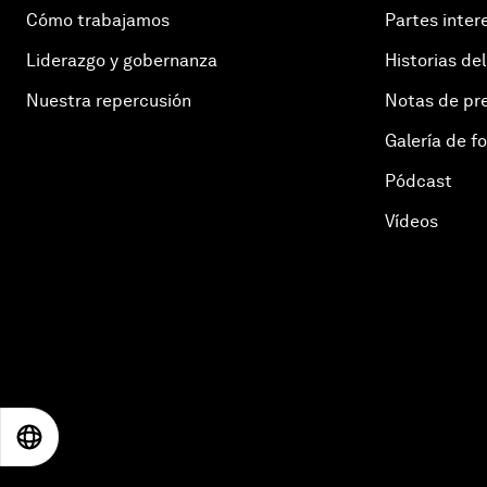
Cómo trabajamos
Partes inter
Liderazgo y gobernanza
Historias del
Nuestra repercusión
Notas de pr
Galería de f
Pódcast
Vídeos
EN
ES
中文
日本語