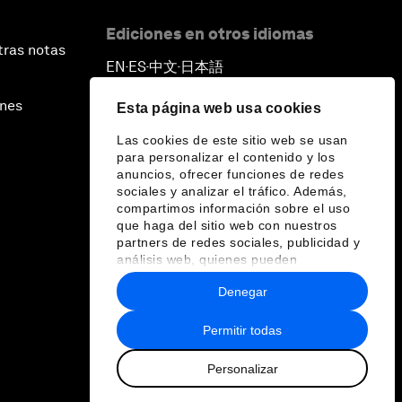
Ediciones en otros idiomas
tras notas
EN
ES
中文
日本語
▪
▪
▪
ines
Esta página web usa cookies
Las cookies de este sitio web se usan
para personalizar el contenido y los
anuncios, ofrecer funciones de redes
sociales y analizar el tráfico. Además,
compartimos información sobre el uso
que haga del sitio web con nuestros
partners de redes sociales, publicidad y
análisis web, quienes pueden
combinarla con otra información que les
Denegar
haya proporcionado o que hayan
recopilado a partir del uso que haya
hecho de sus servicios.
Permitir todas
Personalizar