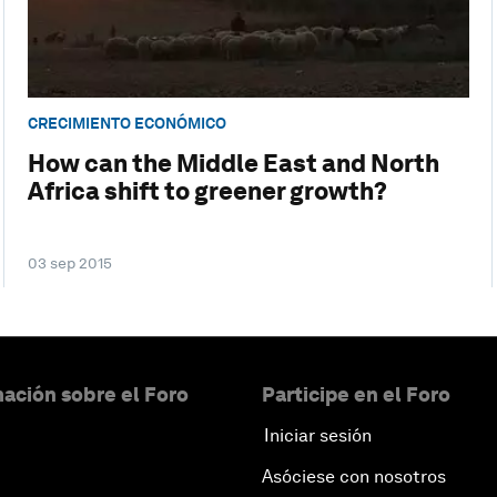
CRECIMIENTO ECONÓMICO
How can the Middle East and North
Africa shift to greener growth?
03 sep 2015
ación sobre el Foro
Participe en el Foro
Iniciar sesión
Asóciese con nosotros