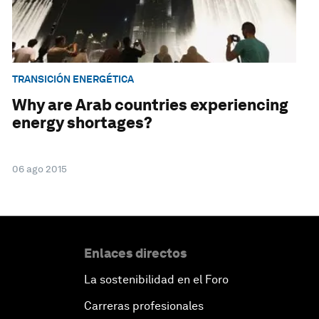
TRANSICIÓN ENERGÉTICA
Why are Arab countries experiencing
energy shortages?
06 ago 2015
Enlaces directos
La sostenibilidad en el Foro
Carreras profesionales