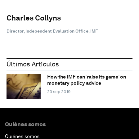
Charles Collyns
Director, Independent Evaluation Office, IMF
Últimos Artículos
How the IMF can ‘raise its game’ on
monetary policy advice
23 sep 2019
Quiénes somos
Quiénes somos