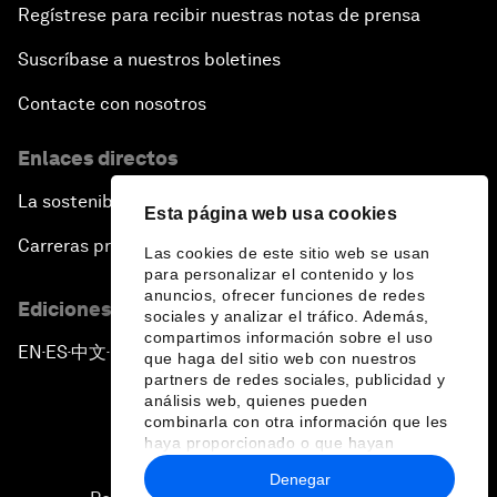
Regístrese para recibir nuestras notas de prensa
Suscríbase a nuestros boletines
Contacte con nosotros
Enlaces directos
La sostenibilidad en el Foro
Esta página web usa cookies
Carreras profesionales
Las cookies de este sitio web se usan
para personalizar el contenido y los
anuncios, ofrecer funciones de redes
Ediciones en otros idiomas
sociales y analizar el tráfico. Además,
compartimos información sobre el uso
EN
ES
中文
日本語
▪
▪
▪
que haga del sitio web con nuestros
partners de redes sociales, publicidad y
análisis web, quienes pueden
combinarla con otra información que les
haya proporcionado o que hayan
recopilado a partir del uso que haya
Denegar
hecho de sus servicios.