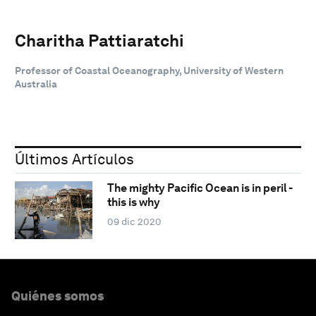
Charitha Pattiaratchi
Professor of Coastal Oceanography, University of Western
Australia
Últimos Artículos
The mighty Pacific Ocean is in peril -
this is why
09 dic 2020
Quiénes somos