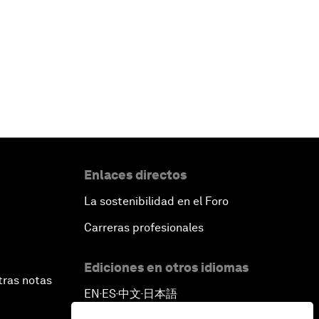
Enlaces directos
La sostenibilidad en el Foro
Carreras profesionales
Ediciones en otros idiomas
tras notas
EN
ES
中文
日本語
▪
▪
▪