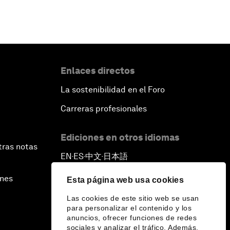
Enlaces directos
La sostenibilidad en el Foro
Carreras profesionales
Ediciones en otros idiomas
tras notas
EN
ES
中文
日本語
▪
▪
▪
ines
Esta página web usa cookies
Las cookies de este sitio web se usan
para personalizar el contenido y los
anuncios, ofrecer funciones de redes
sociales y analizar el tráfico. Además,