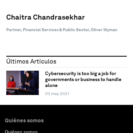
Chaitra Chandrasekhar
Partner, Financial Services & Public Sector, Oliver Wyman
Últimos Artículos
Cybersecurity is too big a job for
governments or business to handle
alone
03 may 2021
Quiénes somos
Quiénes somos