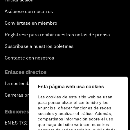
Asóciese con nosotros
Conviértase en miembro
Regístrese para recibir nuestras notas de prensa
Suscríbase a nuestros boletines
Contacte con nosotros
Enlaces directos
La sostenibilidad en el Foro
Esta página web usa cookies
Carreras profesionales
Las cookies de este sitio web se usan
para personalizar el contenido y los
anuncios, ofrecer funciones de redes
Ediciones en otros idiomas
sociales y analizar el tráfico. Además,
compartimos información sobre el uso
EN
ES
中文
日本語
▪
▪
▪
que haga del sitio web con nuestros