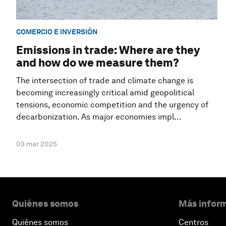
COMERCIO E INVERSIÓN
Emissions in trade: Where are they
and how do we measure them?
The intersection of trade and climate change is
becoming increasingly critical amid geopolitical
tensions, economic competition and the urgency of
decarbonization. As major economies impl...
03 mar 2025
Quiénes somos
Más inform
Quiénes somos
Centros