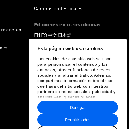
Carreras profesionales
Ediciones en otros idiomas
tras notas
EN
ES
中文
日本語
▪
▪
▪
ines
Esta página web usa cookies
Las cookies de este sitio web se usan
para personalizar el contenido y los
anuncios, ofrecer funciones de redes
sociales y analizar el tráfico. Además,
compartimos información sobre el uso
que haga del sitio web con nuestros
partners de redes sociales, publicidad y
análisis web, quienes pueden
combinarla con otra información que les
Denegar
haya proporcionado o que hayan
recopilado a partir del uso que haya
hecho de sus servicios.
Permitir todas