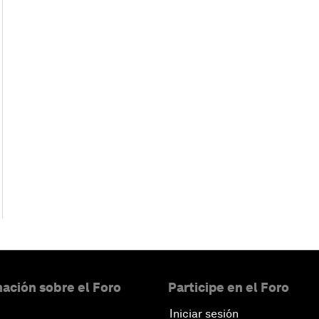
ación sobre el Foro
Participe en el Foro
Iniciar sesión