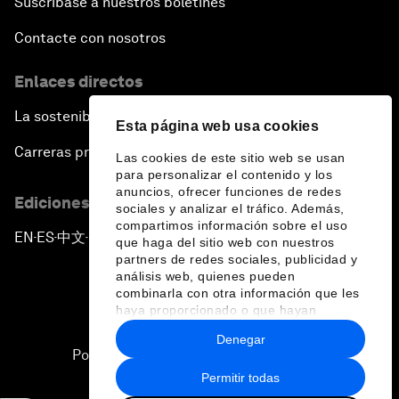
Suscríbase a nuestros boletines
Contacte con nosotros
Enlaces directos
La sostenibilidad en el Foro
Esta página web usa cookies
Carreras profesionales
Las cookies de este sitio web se usan
para personalizar el contenido y los
anuncios, ofrecer funciones de redes
Ediciones en otros idiomas
sociales y analizar el tráfico. Además,
compartimos información sobre el uso
EN
ES
中文
日本語
▪
▪
▪
que haga del sitio web con nuestros
partners de redes sociales, publicidad y
análisis web, quienes pueden
combinarla con otra información que les
haya proporcionado o que hayan
recopilado a partir del uso que haya
Denegar
hecho de sus servicios.
Política de privacidad y normas de uso
Permitir todas
Sitemap