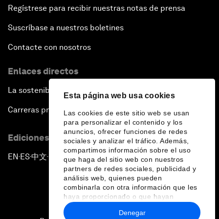
Regístrese para recibir nuestras notas de prensa
Suscríbase a nuestros boletines
Contacte con nosotros
Enlaces directos
La sostenibilidad en el Foro
Esta página web usa cookies
Carreras profesionales
Las cookies de este sitio web se usan
para personalizar el contenido y los
anuncios, ofrecer funciones de redes
Ediciones en otros idiomas
sociales y analizar el tráfico. Además,
compartimos información sobre el uso
EN
ES
中文
日本語
▪
▪
▪
que haga del sitio web con nuestros
partners de redes sociales, publicidad y
análisis web, quienes pueden
combinarla con otra información que les
haya proporcionado o que hayan
recopilado a partir del uso que haya
Denegar
hecho de sus servicios.