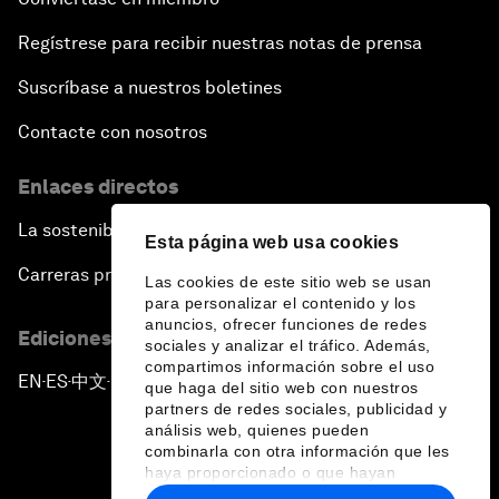
Regístrese para recibir nuestras notas de prensa
Suscríbase a nuestros boletines
Contacte con nosotros
Enlaces directos
La sostenibilidad en el Foro
Esta página web usa cookies
Carreras profesionales
Las cookies de este sitio web se usan
para personalizar el contenido y los
anuncios, ofrecer funciones de redes
Ediciones en otros idiomas
sociales y analizar el tráfico. Además,
compartimos información sobre el uso
EN
ES
中文
日本語
▪
▪
▪
que haga del sitio web con nuestros
partners de redes sociales, publicidad y
análisis web, quienes pueden
combinarla con otra información que les
haya proporcionado o que hayan
recopilado a partir del uso que haya