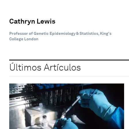
Cathryn Lewis
Professor of Genetic Epidemiology & Statistics, King's
College London
Últimos Artículos