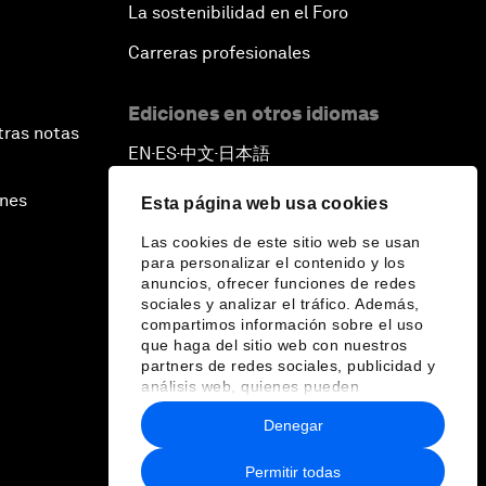
La sostenibilidad en el Foro
Carreras profesionales
Ediciones en otros idiomas
tras notas
EN
ES
中文
日本語
▪
▪
▪
ines
Esta página web usa cookies
Las cookies de este sitio web se usan
para personalizar el contenido y los
anuncios, ofrecer funciones de redes
sociales y analizar el tráfico. Además,
compartimos información sobre el uso
que haga del sitio web con nuestros
partners de redes sociales, publicidad y
análisis web, quienes pueden
combinarla con otra información que les
Denegar
haya proporcionado o que hayan
recopilado a partir del uso que haya
hecho de sus servicios.
Permitir todas