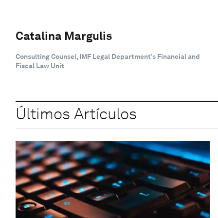
Catalina Margulis
Consulting Counsel, IMF Legal Department’s Financial and
Fiscal Law Unit
Últimos Artículos