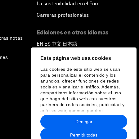
La sostenibilidad en el Foro
Carreras profesionales
Ediciones en otros idiomas
tras notas
EN
ES
中文
日本語
▪
▪
▪
ines
Esta página web usa cookies
Las cookies de este sitio web se usan
para personalizar el contenido y los
anuncios, ofrecer funciones de redes
sociales y analizar el tráfico. Además,
compartimos información sobre el uso
que haga del sitio web con nuestros
partners de redes sociales, publicidad y
análisis web, quienes pueden
combinarla con otra información que les
Denegar
haya proporcionado o que hayan
recopilado a partir del uso que haya
hecho de sus servicios.
Permitir todas