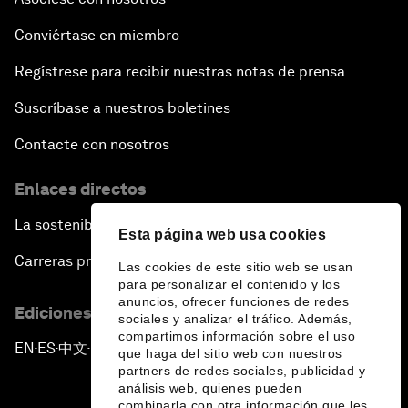
Conviértase en miembro
Regístrese para recibir nuestras notas de prensa
Suscríbase a nuestros boletines
Contacte con nosotros
Enlaces directos
La sostenibilidad en el Foro
Esta página web usa cookies
Carreras profesionales
Las cookies de este sitio web se usan
para personalizar el contenido y los
anuncios, ofrecer funciones de redes
Ediciones en otros idiomas
sociales y analizar el tráfico. Además,
compartimos información sobre el uso
EN
ES
中文
日本語
▪
▪
▪
que haga del sitio web con nuestros
partners de redes sociales, publicidad y
análisis web, quienes pueden
combinarla con otra información que les