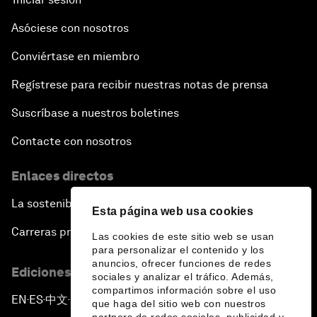
Asóciese con nosotros
Conviértase en miembro
Regístrese para recibir nuestras notas de prensa
Suscríbase a nuestros boletines
Contacte con nosotros
Enlaces directos
La sostenibilidad en el Foro
Esta página web usa cookies
Carreras profesionales
Las cookies de este sitio web se usan
para personalizar el contenido y los
anuncios, ofrecer funciones de redes
Ediciones en otros idiomas
sociales y analizar el tráfico. Además,
compartimos información sobre el uso
EN
ES
中文
日本語
▪
▪
▪
que haga del sitio web con nuestros