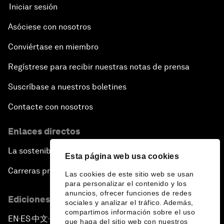
Iniciar sesión
Asóciese con nosotros
Conviértase en miembro
Regístrese para recibir nuestras notas de prensa
Suscríbase a nuestros boletines
Contacte con nosotros
Enlaces directos
La sostenibilidad en el Foro
Esta página web usa cookies
Carreras profesionales
Las cookies de este sitio web se usan
para personalizar el contenido y los
anuncios, ofrecer funciones de redes
Ediciones en otros idiomas
sociales y analizar el tráfico. Además,
compartimos información sobre el uso
EN
ES
中文
日本語
▪
▪
▪
que haga del sitio web con nuestros