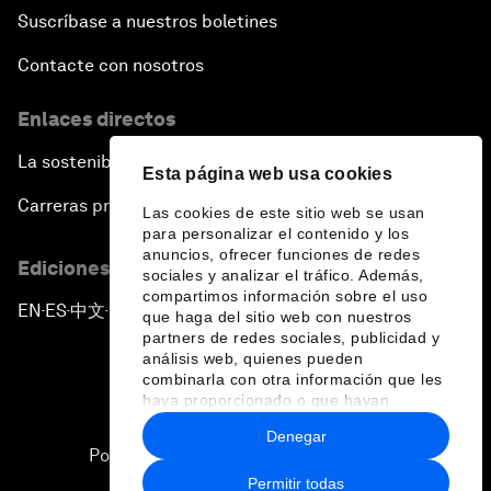
Suscríbase a nuestros boletines
Contacte con nosotros
Enlaces directos
La sostenibilidad en el Foro
Esta página web usa cookies
Carreras profesionales
Las cookies de este sitio web se usan
para personalizar el contenido y los
anuncios, ofrecer funciones de redes
Ediciones en otros idiomas
sociales y analizar el tráfico. Además,
compartimos información sobre el uso
EN
ES
中文
日本語
▪
▪
▪
que haga del sitio web con nuestros
partners de redes sociales, publicidad y
análisis web, quienes pueden
combinarla con otra información que les
haya proporcionado o que hayan
recopilado a partir del uso que haya
Denegar
hecho de sus servicios.
Política de privacidad y normas de uso
Permitir todas