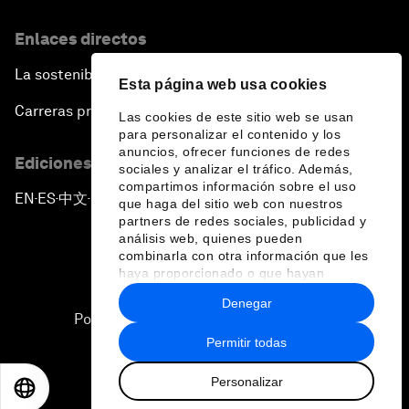
Enlaces directos
La sostenibilidad en el Foro
Esta página web usa cookies
Carreras profesionales
Las cookies de este sitio web se usan
para personalizar el contenido y los
anuncios, ofrecer funciones de redes
Ediciones en otros idiomas
sociales y analizar el tráfico. Además,
compartimos información sobre el uso
EN
ES
中文
日本語
▪
▪
▪
que haga del sitio web con nuestros
partners de redes sociales, publicidad y
análisis web, quienes pueden
combinarla con otra información que les
haya proporcionado o que hayan
recopilado a partir del uso que haya
Denegar
hecho de sus servicios.
Política de privacidad y normas de uso
Permitir todas
Sitemap
Personalizar
©
2026
Foro Económico Mundial
EN
ES
中文
日本語