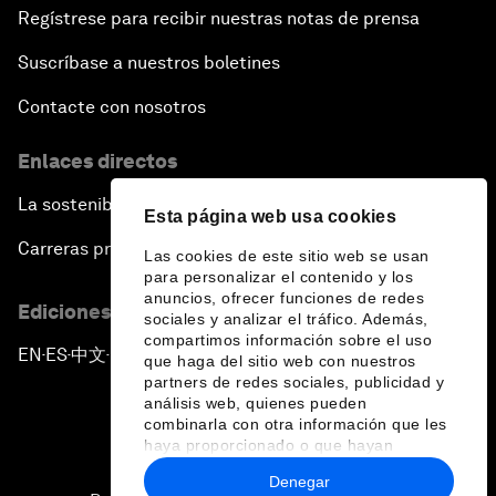
Regístrese para recibir nuestras notas de prensa
Suscríbase a nuestros boletines
Contacte con nosotros
Enlaces directos
La sostenibilidad en el Foro
Esta página web usa cookies
Carreras profesionales
Las cookies de este sitio web se usan
para personalizar el contenido y los
anuncios, ofrecer funciones de redes
Ediciones en otros idiomas
sociales y analizar el tráfico. Además,
compartimos información sobre el uso
EN
ES
中文
日本語
▪
▪
▪
que haga del sitio web con nuestros
partners de redes sociales, publicidad y
análisis web, quienes pueden
combinarla con otra información que les
haya proporcionado o que hayan
recopilado a partir del uso que haya
Denegar
hecho de sus servicios.