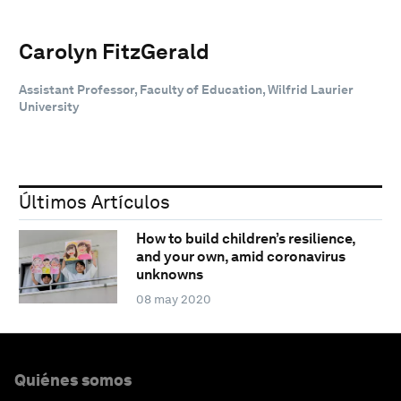
Carolyn FitzGerald
Assistant Professor, Faculty of Education, Wilfrid Laurier
University
Últimos Artículos
How to build children’s resilience,
and your own, amid coronavirus
unknowns
08 may 2020
Quiénes somos