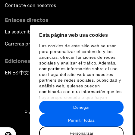
Contacte con nosotros
Enlaces directos
La sostenibilidad en el Foro
Esta página web usa cookies
Carreras profesionales
Las cookies de este sitio web se usan
para personalizar el contenido y los
anuncios, ofrecer funciones de redes
Ediciones en otros idiomas
sociales y analizar el tráfico. Además,
compartimos información sobre el uso
EN
ES
中文
日本語
▪
▪
▪
que haga del sitio web con nuestros
partners de redes sociales, publicidad y
análisis web, quienes pueden
combinarla con otra información que les
haya proporcionado o que hayan
recopilado a partir del uso que haya
Denegar
hecho de sus servicios.
Política de privacidad y normas de uso
Permitir todas
Sitemap
Personalizar
©
2026
Foro Económico Mundial