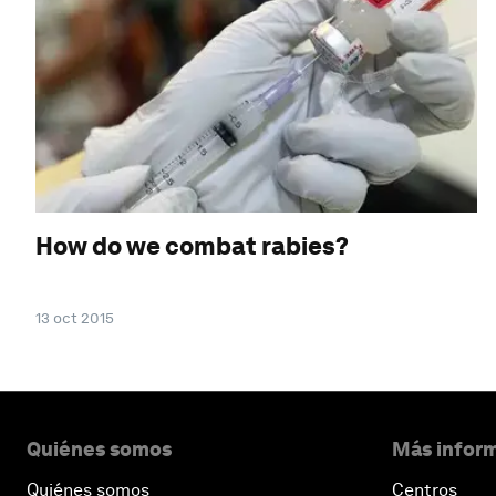
How do we combat rabies?
13 oct 2015
Quiénes somos
Más inform
Quiénes somos
Centros