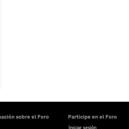
ación sobre el Foro
Participe en el Foro
Iniciar sesión