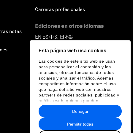
Carreras profesionales
Ediciones en otros idiomas
tras notas
EN
ES
中文
日本語
▪
▪
▪
ines
Esta página web usa cookies
Las cookies de este sitio web se usan
para personalizar el contenido y los
anuncios, ofrecer funciones de redes
sociales y analizar el tráfico. Además,
compartimos información sobre el uso
que haga del sitio web con nuestros
partners de redes sociales, publicidad y
análisis web, quienes pueden
combinarla con otra información que les
Denegar
haya proporcionado o que hayan
recopilado a partir del uso que haya
hecho de sus servicios.
Permitir todas