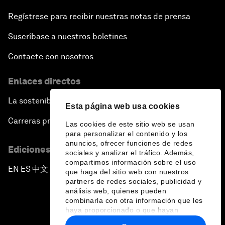
Regístrese para recibir nuestras notas de prensa
Suscríbase a nuestros boletines
Contacte con nosotros
Enlaces directos
La sostenibilidad en el Foro
Esta página web usa cookies
Carreras profesionales
Las cookies de este sitio web se usan
para personalizar el contenido y los
anuncios, ofrecer funciones de redes
Ediciones en otros idiomas
sociales y analizar el tráfico. Además,
compartimos información sobre el uso
EN
ES
中文
日本語
▪
▪
▪
que haga del sitio web con nuestros
partners de redes sociales, publicidad y
análisis web, quienes pueden
combinarla con otra información que les
haya proporcionado o que hayan
recopilado a partir del uso que haya